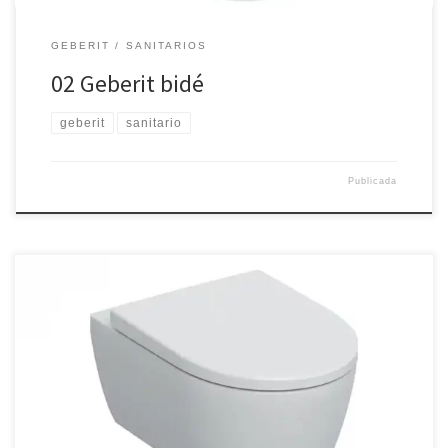
GEBERIT
SANITARIOS
02 Geberit bidé
geberit
sanitario
Publicada
Juego Geberit ICon de inodoro suspendido de fondo profundo,
forma cerrada, Rimfree, con asiento y tapa del inodoro