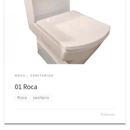
Hall compacto asiento libre Hall compacto tanque Hall compacto
taza
ROCA
SANITARIOS
01 Roca
Roca
sanitario
Publicada