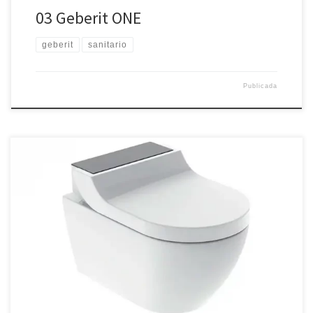
03 Geberit ONE
geberit
sanitario
Publicada
Inodoro bidé Geberit AquaClean Tuma Comfort, inodoro
suspendido