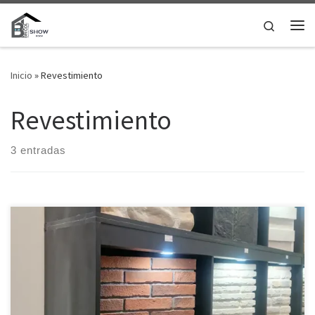
Saltar al contenido
Search
Me
Inicio
»
Revestimiento
Revestimiento
3 entradas
Revestimiento de hormigón