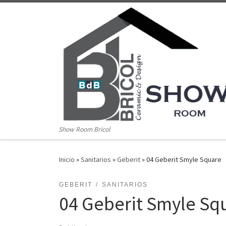
Saltar al contenido
Show Room Bricol
Inicio
»
Sanitarios
»
Geberit
»
04 Geberit Smyle Square
GEBERIT
SANITARIOS
04 Geberit Smyle Sq