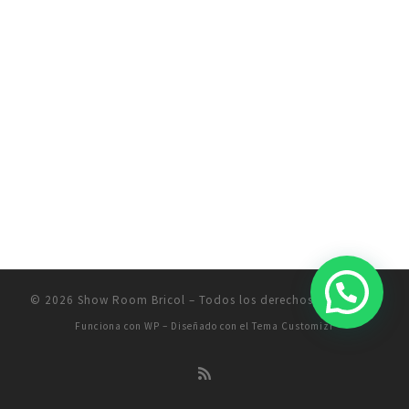
© 2026
Show Room Bricol
– Todos los derechos reservados
Funciona con
WP
– Diseñado con el
Tema Customizr