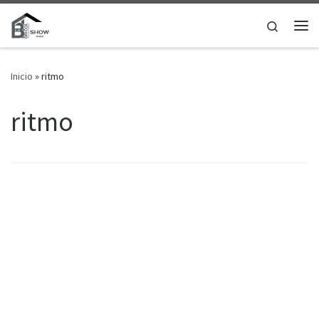
Saltar al contenido
Search
Me
Inicio
»
ritmo
ritmo