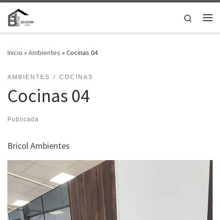
Saltar al contenido
Search
Me
Inicio
»
Ambientes
»
Cocinas 04
AMBIENTES
COCINAS
Cocinas 04
Publicada
Bricol Ambientes