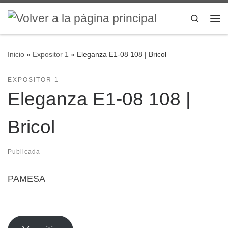
Saltar al contenido
Search
Me
Inicio
»
Expositor 1
»
Eleganza E1-08 108 | Bricol
EXPOSITOR 1
Eleganza E1-08 108 |
Bricol
Publicada
PAMESA