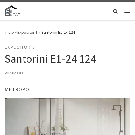
Saltar al contenido
Search
Me
Inicio
»
Expositor 1
»
Santorini E1-24 124
EXPOSITOR 1
Santorini E1-24 124
Publicada
METROPOL