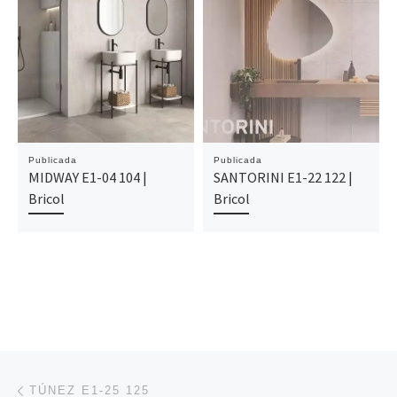
Publicada
Publicada
MIDWAY E1-04 104 |
SANTORINI E1-22 122 |
Bricol
Bricol
Navegación de entradas
Entrada anterior
TÚNEZ E1-25 125