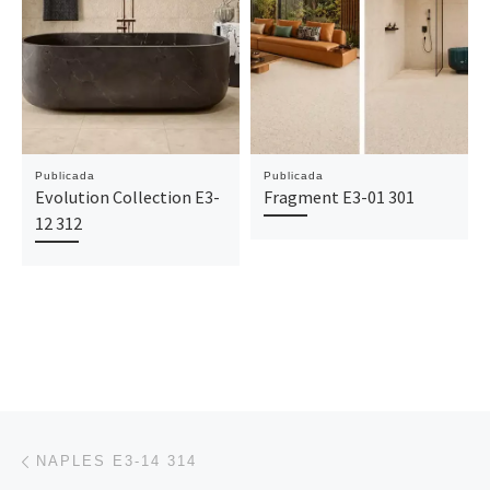
Publicada
Publicada
Evolution Collection E3-
Fragment E3-01 301
12 312
Navegación de entradas
Entrada anterior
NAPLES E3-14 314