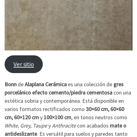
Ver sitio
Bonn
de
Alaplana Cerámica
es una colección de
gres
porcelánico efecto cemento/piedra cementosa
con una
estética sobria y contemporánea. Está disponible en
varios formatos rectificados como
30×60 cm, 60×60
cm, 60×120 cm
y
100×100 cm
, en tonos neutros como
White, Grey, Taupe
y
Anthracite
con acabados
mate o
antideslizante
. Es versátil para suelos y paredes tanto